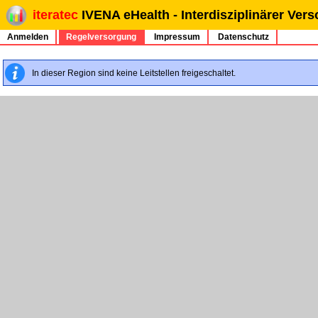
iteratec
IVENA eHealth - Interdisziplinärer Ve
Anmelden
Regelversorgung
Impressum
Datenschutz
In dieser Region sind keine Leitstellen freigeschaltet.